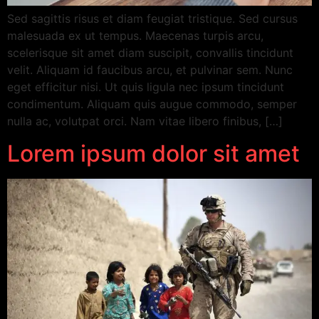
Sed sagittis risus et diam feugiat tristique. Sed cursus
malesuada ex ut tempus. Maecenas turpis arcu,
scelerisque sit amet diam suscipit, convallis tincidunt
velit. Aliquam id faucibus arcu, et pulvinar sem. Nunc
eget efficitur nisi. Ut quis ligula nec ipsum tincidunt
condimentum. Aliquam quis augue commodo, semper
nulla ac, volutpat orci. Nam vitae libero finibus, […]
Lorem ipsum dolor sit amet