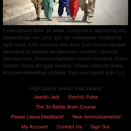
Lorem ipsum dolor sit amet, consectetur adipiscing elit.
Suspendisse nec justo quis leo malesuada volutpat id
eget lacus. Cras rhoncus sem ante. Cum sociis natoque
penatibus et magnis dis parturient montes, nascetur
ridiculus mus. Vivamus dignissim rutrum tincidunt. Etiam
tempor luctus elit eget tempus. Integer vehicula libero
at lorem elementum sodales. Duis non blandit erat. […]
High Quality Jewish Kids Videos!
Jewish Jedi
Electric Pulse
The 3x Better Brain Course
Please Leave Feedback!
New Announcements!
My Account
Contact Us
Sign Out