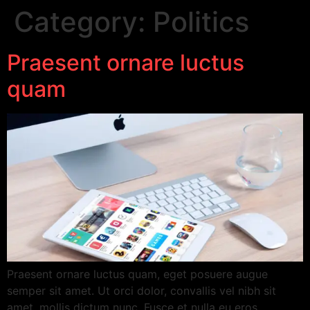
Category:
Politics
Praesent ornare luctus
quam
Praesent ornare luctus quam, eget posuere augue
semper sit amet. Ut orci dolor, convallis vel nibh sit
amet, mollis dictum nunc. Fusce et nulla eu eros